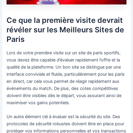
Ce que la première visite devrait
révéler sur les Meilleurs Sites de
Paris
Lors de votre première visite sur un site de paris sportifs,
vous devez être capable d’évaluer rapidement l’offre et la
qualité de la plateforme. Un bon site se distingue par une
interface conviviale et fluide, particulièrement pour les paris
en direct, car cela vous permet de réagir rapidement aux
événements du match. De plus, des cotes compétitives
doivent être visibles dès le départ, vous assurant ainsi de
maximiser vos gains potentiels.
Un autre élément clé à évaluer est la sécurité du site. Des
protocoles de sécurité robustes doivent être en place pour
protéger vos informations personnelles et vos transactions