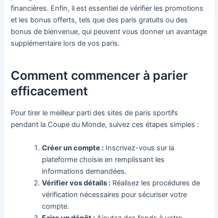
financières. Enfin, il est essentiel de vérifier les promotions
et les bonus offerts, tels que des paris gratuits ou des
bonus de bienvenue, qui peuvent vous donner un avantage
supplémentaire lors de vos paris.
Comment commencer à parier
efficacement
Pour tirer le meilleur parti des sites de paris sportifs
pendant la Coupe du Monde, suivez ces étapes simples :
Créer un compte :
Inscrivez-vous sur la
plateforme choisie en remplissant les
informations demandées.
Vérifier vos détails :
Réalisez les procédures de
vérification nécessaires pour sécuriser votre
compte.
Faire un dépôt :
Ajoutez des fonds à votre