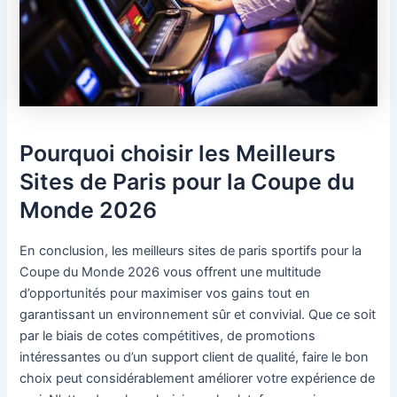
Pourquoi choisir les Meilleurs
Sites de Paris pour la Coupe du
Monde 2026
En conclusion, les meilleurs sites de paris sportifs pour la
Coupe du Monde 2026 vous offrent une multitude
d’opportunités pour maximiser vos gains tout en
garantissant un environnement sûr et convivial. Que ce soit
par le biais de cotes compétitives, de promotions
intéressantes ou d’un support client de qualité, faire le bon
choix peut considérablement améliorer votre expérience de